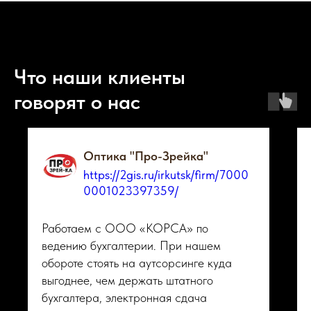
Что наши клиенты
говорят о нас
Оптика "Про-Зрейка"
https://2gis.ru/irkutsk/firm/7000
0001023397359/
Работаем с ООО «КОРСА» по
ведению бухгалтерии. При нашем
обороте стоять на аутсорсинге куда
выгоднее, чем держать штатного
бухгалтера, электронная сдача